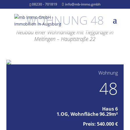
08230 - 701819
info@mb-immo.gmbh
WOHNUNG 48
Neubau einer Wohnanlage mit Tiefgarage in
Meitingen – Hauptstraße 22
Wohnung
48
Haus 6
1.OG, Wohnfläche 96.29m²
Preis: 540.000 €