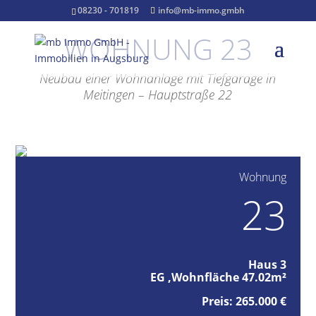
08230 - 701819
info@mb-immo.gmbh
WOHNUNG 23
Neubau einer Wohnanlage mit Tiefgarage in
Meitingen – Hauptstraße 22
Wohnung
23
Haus 3
EG ,Wohnfläche 47.02m²
Preis: 265.000 €